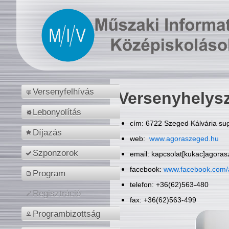
Versenyfelhívás
Versenyhelys
Lebonyolítás
cím: 6722 Szeged Kálvária sug
Díjazás
web:
www.agoraszeged.hu
Szponzorok
email: kapcsolat[kukac]agora
facebook:
www.facebook.com/
Program
telefon: +36(62)563-480
Regisztráció
fax: +36(62)563-499
Programbizottság