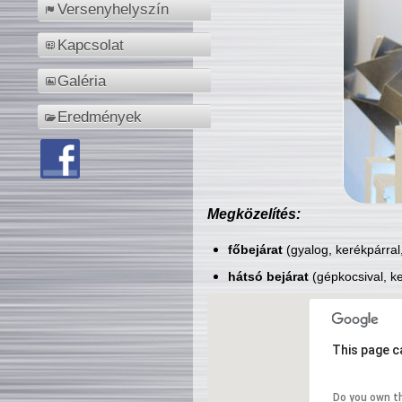
Versenyhelyszín
Kapcsolat
Galéria
Eredmények
Megközelítés:
főbejárat
(gyalog, kerékpárral
hátsó bejárat
(gépkocsival, ke
This page c
Do you own t