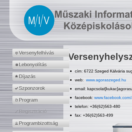
Versenyfelhívás
Versenyhelys
Lebonyolítás
cím: 6722 Szeged Kálvária sug
Díjazás
web:
www.agoraszeged.hu
Szponzorok
email: kapcsolat[kukac]agora
facebook:
www.facebook.com/
Program
telefon: +36(62)563-480
Regisztráció
fax: +36(62)563-499
Programbizottság