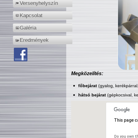
Versenyhelyszín
Kapcsolat
Galéria
Eredmények
Megközelítés:
főbejárat
(gyalog, kerékpárral
hátsó bejárat
(gépkocsival, ke
This page c
Do you own t