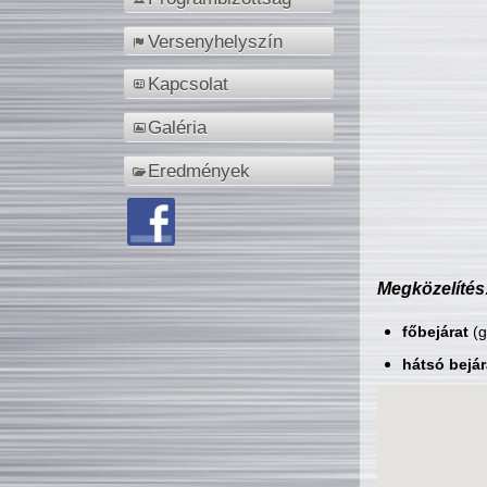
Versenyhelyszín
Kapcsolat
Galéria
Eredmények
Megközelítés
főbejárat
(g
hátsó bejár