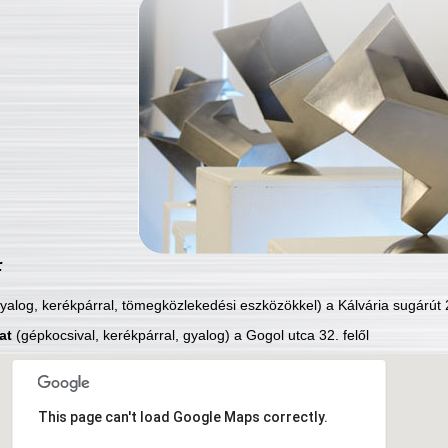
:
yalog, kerékpárral, tömegközlekedési eszközökkel) a Kálvária sugárút 2
at
(gépkocsival, kerékpárral, gyalog) a Gogol utca 32. felől
This page can't load Google Maps correctly.