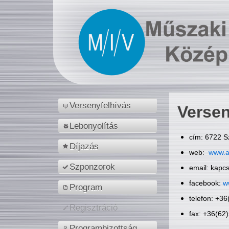
Versenyfelhívás
Versen
Lebonyolítás
cím: 6722 S
Díjazás
web:
www.a
Szponzorok
email: kapc
facebook:
w
Program
telefon: +3
Regisztráció
fax: +36(62
Programbizottság