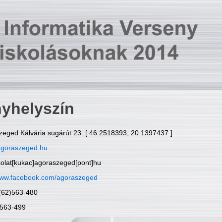
yhelyszín
zeged Kálvária sugárút 23. [ 46.2518393, 20.1397437 ]
goraszeged.hu
solat[kukac]agoraszeged[pont]hu
ww.facebook.com/agoraszeged
6(62)563-480
)563-499