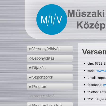
Versenyfelhívás
Versen
Lebonyolítás
cím: 6722 S
Díjazás
web:
www.a
Szponzorok
email: kapc
facebook:
w
Program
telefon: +3
Regisztráció
fax: +36(62
Programbizottság