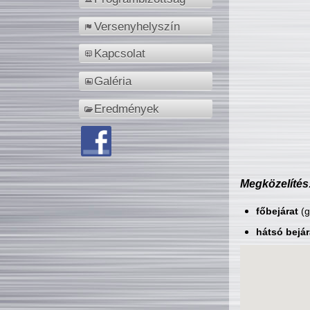
Versenyhelyszín
Kapcsolat
Galéria
Eredmények
Megközelítés
főbejárat
(g
hátsó bejár