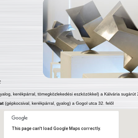
:
yalog, kerékpárral, tömegközlekedési eszközökkel) a Kálvária sugárút 2
at
(gépkocsival, kerékpárral, gyalog) a Gogol utca 32. felől
This page can't load Google Maps correctly.