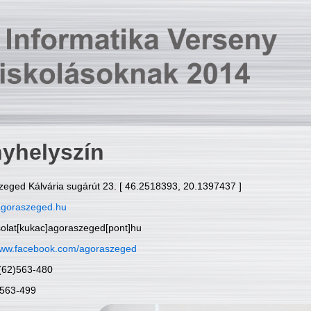
yhelyszín
zeged Kálvária sugárút 23. [ 46.2518393, 20.1397437 ]
goraszeged.hu
solat[kukac]agoraszeged[pont]hu
ww.facebook.com/agoraszeged
6(62)563-480
)563-499