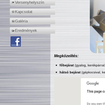
Versenyhelyszín
Kapcsolat
Galéria
Eredmények
Megközelítés:
főbejárat
(gyalog, kerékpárral
hátsó bejárat
(gépkocsival, ke
This page c
Do you own t