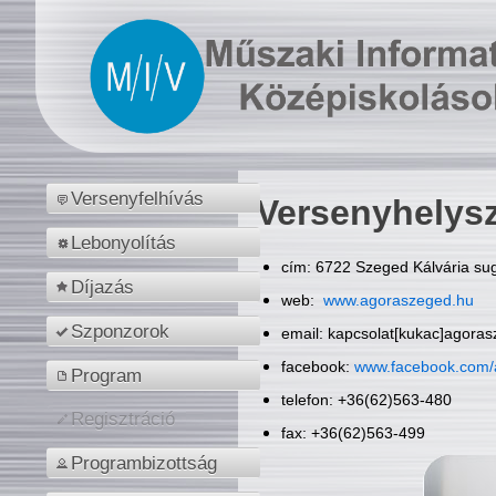
Versenyfelhívás
Versenyhelys
Lebonyolítás
cím: 6722 Szeged Kálvária sug
Díjazás
web:
www.agoraszeged.hu
Szponzorok
email: kapcsolat[kukac]agora
facebook:
www.facebook.com/
Program
telefon: +36(62)563-480
Regisztráció
fax: +36(62)563-499
Programbizottság