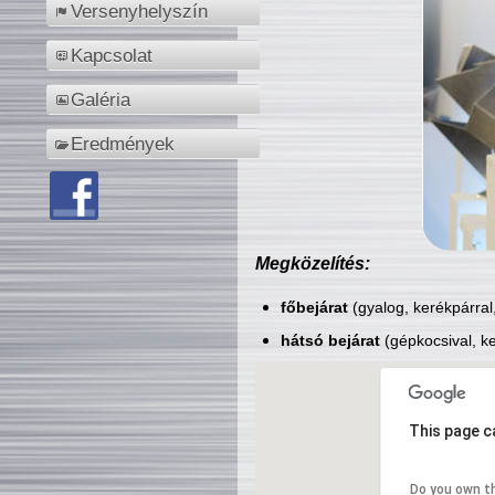
Versenyhelyszín
Kapcsolat
Galéria
Eredmények
Megközelítés:
főbejárat
(gyalog, kerékpárral
hátsó bejárat
(gépkocsival, ke
This page c
Do you own t