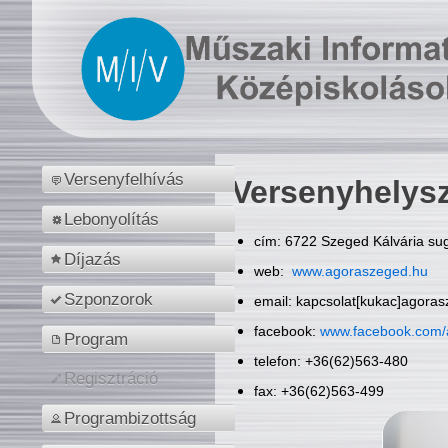
Versenyfelhívás
Versenyhelys
Lebonyolítás
cím: 6722 Szeged Kálvária sug
Díjazás
web:
www.agoraszeged.hu
Szponzorok
email: kapcsolat[kukac]agora
facebook:
www.facebook.com/
Program
telefon: +36(62)563-480
Regisztráció
fax: +36(62)563-499
Programbizottság