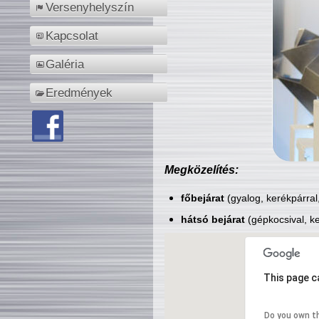
Versenyhelyszín
Kapcsolat
Galéria
Eredmények
Megközelítés:
főbejárat
(gyalog, kerékpárral
hátsó bejárat
(gépkocsival, ke
This page c
Do you own t