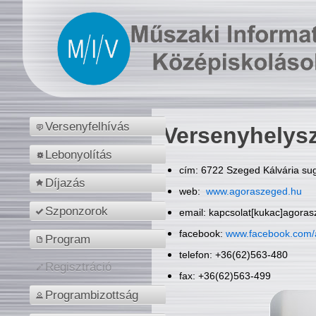
Versenyfelhívás
Versenyhelys
Lebonyolítás
cím: 6722 Szeged Kálvária sug
Díjazás
web:
www.agoraszeged.hu
Szponzorok
email: kapcsolat[kukac]agora
facebook:
www.facebook.com/
Program
telefon: +36(62)563-480
Regisztráció
fax: +36(62)563-499
Programbizottság