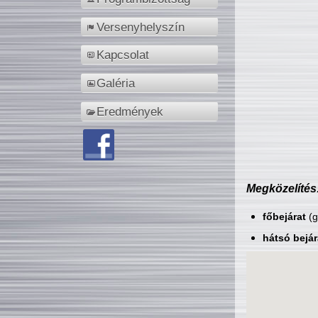
Versenyhelyszín
Kapcsolat
Galéria
Eredmények
Megközelítés
főbejárat
(g
hátsó bejár