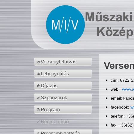
Versenyfelhívás
Versen
Lebonyolítás
cím: 6722 S
Díjazás
web:
www.a
Szponzorok
email: kapc
facebook:
w
Program
telefon: +3
Regisztráció
fax: +36(62
Programbizottság