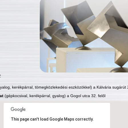
:
yalog, kerékpárral, tömegközlekedési eszközökkel) a Kálvária sugárút 2
at
(gépkocsival, kerékpárral, gyalog) a Gogol utca 32. felől
This page can't load Google Maps correctly.