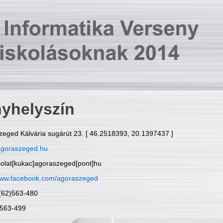
yhelyszín
zeged Kálvária sugárút 23. [ 46.2518393, 20.1397437 ]
goraszeged.hu
solat[kukac]agoraszeged[pont]hu
ww.facebook.com/agoraszeged
6(62)563-480
)563-499