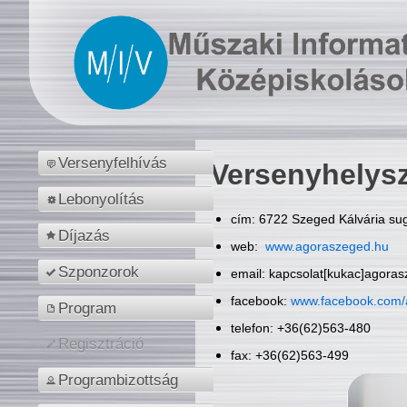
Versenyfelhívás
Versenyhelys
Lebonyolítás
cím: 6722 Szeged Kálvária sug
Díjazás
web:
www.agoraszeged.hu
Szponzorok
email: kapcsolat[kukac]agora
facebook:
www.facebook.com/
Program
telefon: +36(62)563-480
Regisztráció
fax: +36(62)563-499
Programbizottság