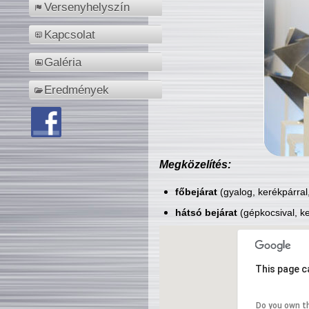
Versenyhelyszín
Kapcsolat
Galéria
Eredmények
Megközelítés:
főbejárat
(gyalog, kerékpárral
hátsó bejárat
(gépkocsival, ke
This page c
Do you own t