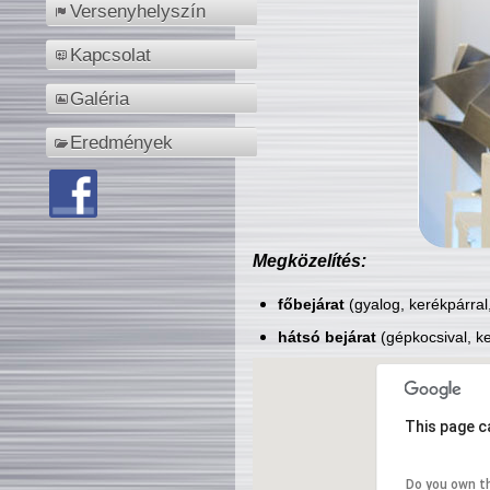
Versenyhelyszín
Kapcsolat
Galéria
Eredmények
Megközelítés:
főbejárat
(gyalog, kerékpárral
hátsó bejárat
(gépkocsival, ke
This page c
Do you own t