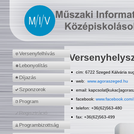
Versenyfelhívás
Versenyhelys
Lebonyolítás
cím: 6722 Szeged Kálvária sug
Díjazás
web:
www.agoraszeged.hu
Szponzorok
email: kapcsolat[kukac]agora
facebook:
www.facebook.com/
Program
telefon: +36(62)563-480
Regisztráció
fax: +36(62)563-499
Programbizottság