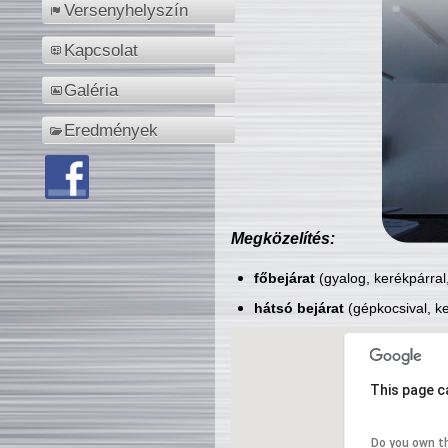
Versenyhelyszín
Kapcsolat
Galéria
Eredmények
Megközelítés:
főbejárat
(gyalog, kerékpárral
hátsó bejárat
(gépkocsival, ke
This page c
Do you own t