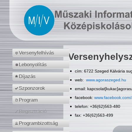
Versenyfelhívás
Versenyhelys
Lebonyolítás
cím: 6722 Szeged Kálvária sug
Díjazás
web:
www.agoraszeged.hu
Szponzorok
email: kapcsolat[kukac]agora
facebook:
www.facebook.com/
Program
telefon: +36(62)563-480
Regisztráció
fax: +36(62)563-499
Programbizottság