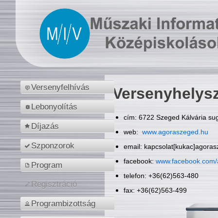
Versenyfelhívás
Versenyhelys
Lebonyolítás
cím: 6722 Szeged Kálvária sug
Díjazás
web:
www.agoraszeged.hu
Szponzorok
email: kapcsolat[kukac]agora
facebook:
www.facebook.com/
Program
telefon: +36(62)563-480
Regisztráció
fax: +36(62)563-499
Programbizottság