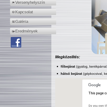
Versenyhelyszín
Kapcsolat
Galéria
Eredmények
Megközelítés:
főbejárat
(gyalog, kerékpárral
hátsó bejárat
(gépkocsival, ke
This page c
Do you own t