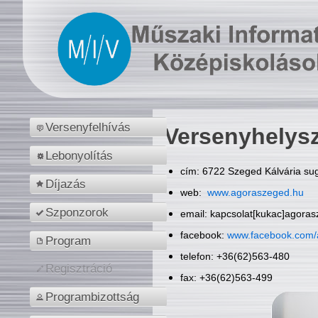
Versenyfelhívás
Versenyhelys
Lebonyolítás
cím: 6722 Szeged Kálvária sug
Díjazás
web:
www.agoraszeged.hu
Szponzorok
email: kapcsolat[kukac]agora
facebook:
www.facebook.com/
Program
telefon: +36(62)563-480
Regisztráció
fax: +36(62)563-499
Programbizottság