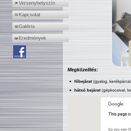
Versenyhelyszín
Kapcsolat
Galéria
Eredmények
Megközelítés:
főbejárat
(gyalog, kerékpárral
hátsó bejárat
(gépkocsival, ke
This page c
Do you own t