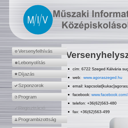
Versenyfelhívás
Versenyhelys
Lebonyolítás
cím: 6722 Szeged Kálvária sug
Díjazás
web:
www.agoraszeged.hu
Szponzorok
email: kapcsolat[kukac]agora
facebook:
www.facebook.com/
Program
telefon: +36(62)563-480
Regisztráció
fax: +36(62)563-499
Programbizottság