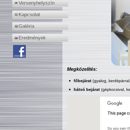
Versenyhelyszín
Kapcsolat
Galéria
Eredmények
Megközelítés:
főbejárat
(gyalog, kerékpárral
hátsó bejárat
(gépkocsival, ke
This page c
Do you own t