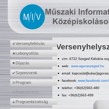
Versenyfelhívás
Versenyhelys
Lebonyolítás
cím: 6722 Szeged Kálvária sug
Díjazás
web:
www.agoraszeged.hu
Szponzorok
email: kapcsolat[kukac]agora
facebook:
www.facebook.com/
Program
telefon: +36(62)563-480
Regisztráció
fax: +36(62)563-499
Programbizottság