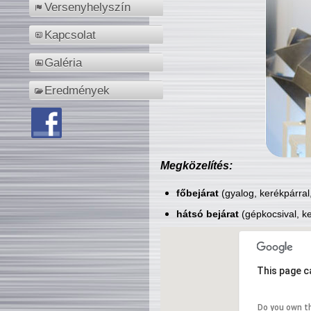
Versenyhelyszín
Kapcsolat
Galéria
Eredmények
Megközelítés:
főbejárat
(gyalog, kerékpárral
hátsó bejárat
(gépkocsival, ke
This page c
Do you own t