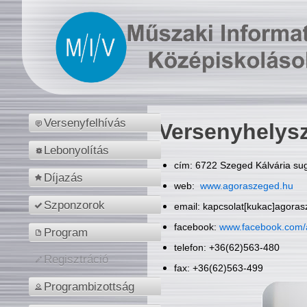
Versenyfelhívás
Versenyhelys
Lebonyolítás
cím: 6722 Szeged Kálvária sug
Díjazás
web:
www.agoraszeged.hu
Szponzorok
email: kapcsolat[kukac]agora
facebook:
www.facebook.com/
Program
telefon: +36(62)563-480
Regisztráció
fax: +36(62)563-499
Programbizottság