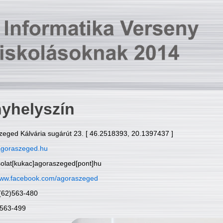
yhelyszín
zeged Kálvária sugárút 23. [ 46.2518393, 20.1397437 ]
goraszeged.hu
solat[kukac]agoraszeged[pont]hu
ww.facebook.com/agoraszeged
6(62)563-480
)563-499