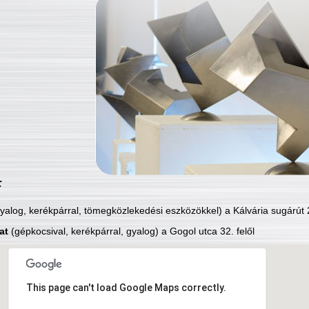
:
yalog, kerékpárral, tömegközlekedési eszközökkel) a Kálvária sugárút 2
at
(gépkocsival, kerékpárral, gyalog) a Gogol utca 32. felől
This page can't load Google Maps correctly.