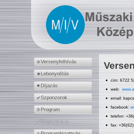
Versenyfelhívás
Versen
Lebonyolítás
cím: 6722 S
Díjazás
web:
www.a
Szponzorok
email: kapc
facebook:
w
Program
telefon: +3
Regisztráció
fax: +36(62
Programbizottság