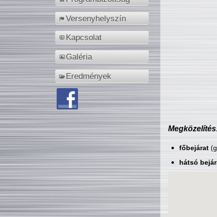
Versenyhelyszín
Kapcsolat
Galéria
Eredmények
Megközelítés
főbejárat
(g
hátsó bejár