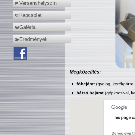
Versenyhelyszín
Kapcsolat
Galéria
Eredmények
Megközelítés:
főbejárat
(gyalog, kerékpárral
hátsó bejárat
(gépkocsival, ke
This page c
Do you own t