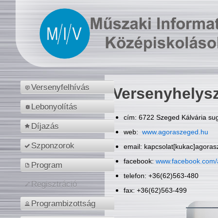
Versenyfelhívás
Versenyhelys
Lebonyolítás
cím: 6722 Szeged Kálvária sug
Díjazás
web:
www.agoraszeged.hu
Szponzorok
email: kapcsolat[kukac]agora
facebook:
www.facebook.com/
Program
telefon: +36(62)563-480
Regisztráció
fax: +36(62)563-499
Programbizottság