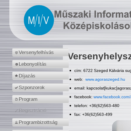
Versenyfelhívás
Versenyhelys
Lebonyolítás
cím: 6722 Szeged Kálvária sug
Díjazás
web:
www.agoraszeged.hu
Szponzorok
email: kapcsolat[kukac]agora
facebook:
www.facebook.com/
Program
telefon: +36(62)563-480
Regisztráció
fax: +36(62)563-499
Programbizottság