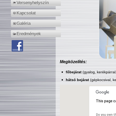
Versenyhelyszín
Kapcsolat
Galéria
Eredmények
Megközelítés:
főbejárat
(gyalog, kerékpárral
hátsó bejárat
(gépkocsival, ke
This page c
Do you own t