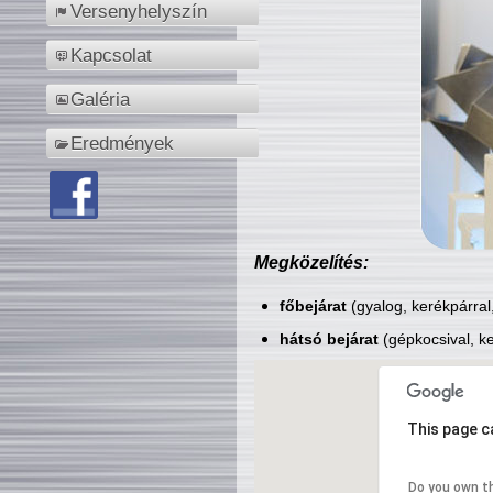
Versenyhelyszín
Kapcsolat
Galéria
Eredmények
Megközelítés:
főbejárat
(gyalog, kerékpárral
hátsó bejárat
(gépkocsival, ke
This page c
Do you own t