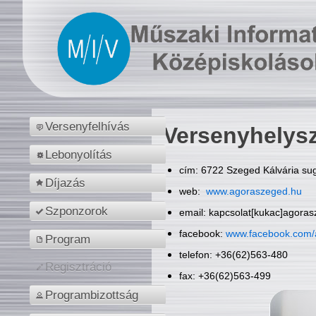
Versenyfelhívás
Versenyhelys
Lebonyolítás
cím: 6722 Szeged Kálvária sug
Díjazás
web:
www.agoraszeged.hu
Szponzorok
email: kapcsolat[kukac]agora
facebook:
www.facebook.com/
Program
telefon: +36(62)563-480
Regisztráció
fax: +36(62)563-499
Programbizottság