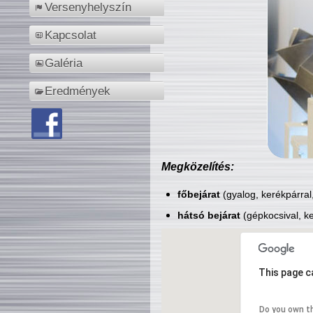
Versenyhelyszín
Kapcsolat
Galéria
Eredmények
Megközelítés:
főbejárat
(gyalog, kerékpárral
hátsó bejárat
(gépkocsival, ke
This page c
Do you own t