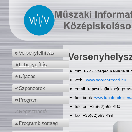
Versenyfelhívás
Versenyhelys
Lebonyolítás
cím: 6722 Szeged Kálvária sug
Díjazás
web:
www.agoraszeged.hu
Szponzorok
email: kapcsolat[kukac]agora
facebook:
www.facebook.com/
Program
telefon: +36(62)563-480
Regisztráció
fax: +36(62)563-499
Programbizottság