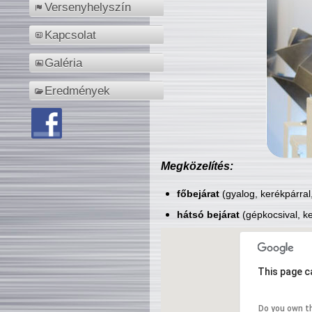
Versenyhelyszín
Kapcsolat
Galéria
Eredmények
Megközelítés:
főbejárat
(gyalog, kerékpárral
hátsó bejárat
(gépkocsival, ke
This page c
Do you own t