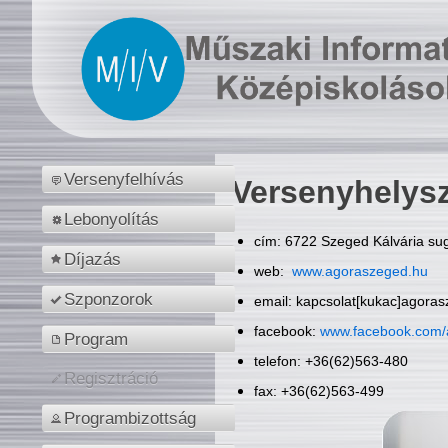
Versenyfelhívás
Versenyhelys
Lebonyolítás
cím: 6722 Szeged Kálvária sug
Díjazás
web:
www.agoraszeged.hu
Szponzorok
email: kapcsolat[kukac]agora
facebook:
www.facebook.com/
Program
telefon: +36(62)563-480
Regisztráció
fax: +36(62)563-499
Programbizottság