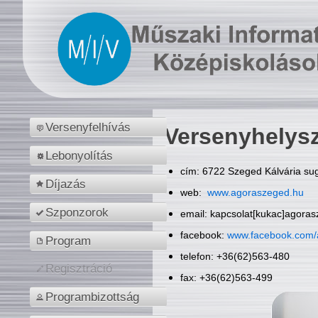
Versenyfelhívás
Versenyhelys
Lebonyolítás
cím: 6722 Szeged Kálvária sug
Díjazás
web:
www.agoraszeged.hu
Szponzorok
email: kapcsolat[kukac]agora
facebook:
www.facebook.com/
Program
telefon: +36(62)563-480
Regisztráció
fax: +36(62)563-499
Programbizottság