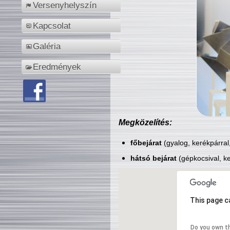
Versenyhelyszín
Kapcsolat
Galéria
Eredmények
Megközelítés:
főbejárat
(gyalog, kerékpárral
hátsó bejárat
(gépkocsival, ke
This page c
Do you own t