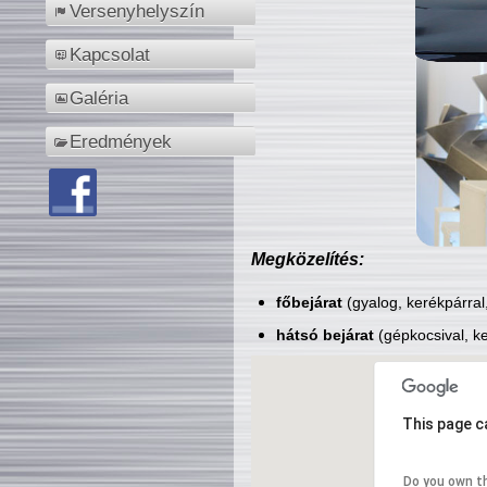
Versenyhelyszín
Kapcsolat
Galéria
Eredmények
Megközelítés:
főbejárat
(gyalog, kerékpárral
hátsó bejárat
(gépkocsival, ke
This page c
Do you own t