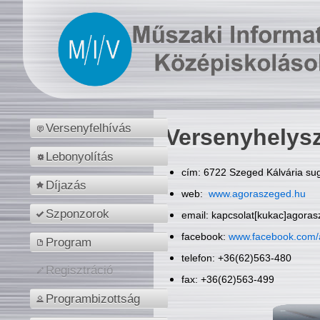
Versenyfelhívás
Versenyhelys
Lebonyolítás
cím: 6722 Szeged Kálvária sug
Díjazás
web:
www.agoraszeged.hu
Szponzorok
email: kapcsolat[kukac]agora
facebook:
www.facebook.com/
Program
telefon: +36(62)563-480
Regisztráció
fax: +36(62)563-499
Programbizottság