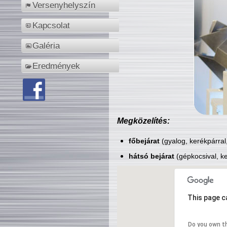
Versenyhelyszín
Kapcsolat
Galéria
Eredmények
Megközelítés:
főbejárat
(gyalog, kerékpárral
hátsó bejárat
(gépkocsival, ke
This page c
Do you own t