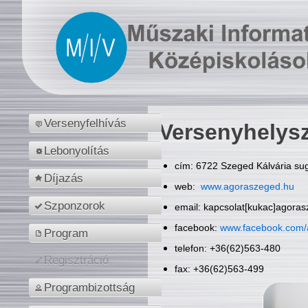
Versenyfelhívás
Versenyhelys
Lebonyolítás
cím: 6722 Szeged Kálvária sug
Díjazás
web:
www.agoraszeged.hu
Szponzorok
email: kapcsolat[kukac]agora
facebook:
www.facebook.com/
Program
telefon: +36(62)563-480
Regisztráció
fax: +36(62)563-499
Programbizottság