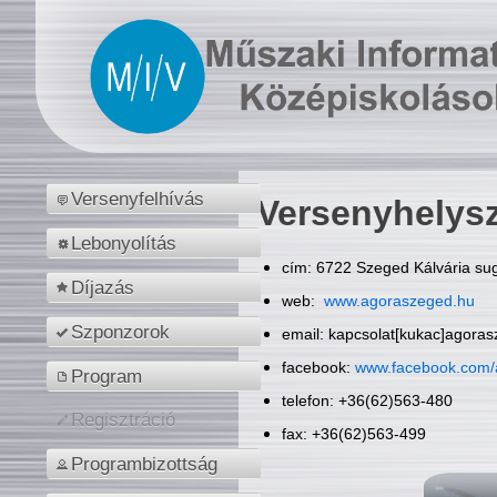
Versenyfelhívás
Versenyhelys
Lebonyolítás
cím: 6722 Szeged Kálvária sug
Díjazás
web:
www.agoraszeged.hu
Szponzorok
email: kapcsolat[kukac]agora
facebook:
www.facebook.com/
Program
telefon: +36(62)563-480
Regisztráció
fax: +36(62)563-499
Programbizottság