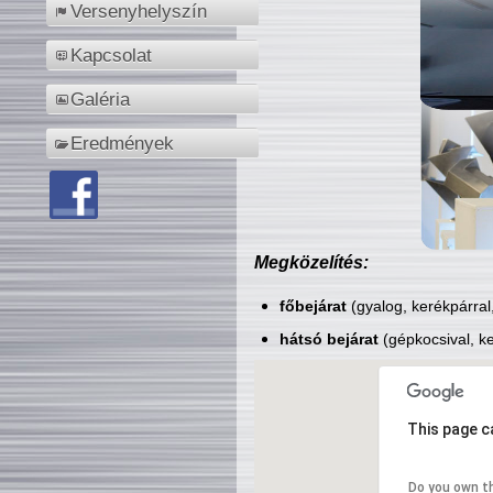
Versenyhelyszín
Kapcsolat
Galéria
Eredmények
Megközelítés:
főbejárat
(gyalog, kerékpárral
hátsó bejárat
(gépkocsival, ke
This page c
Do you own t