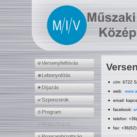
Versenyfelhívás
Versen
Lebonyolítás
cím: 6722 S
Díjazás
web:
www.a
Szponzorok
email: kapc
facebook:
w
Program
telefon: +3
Regisztráció
fax: +36(62
Programbizottság