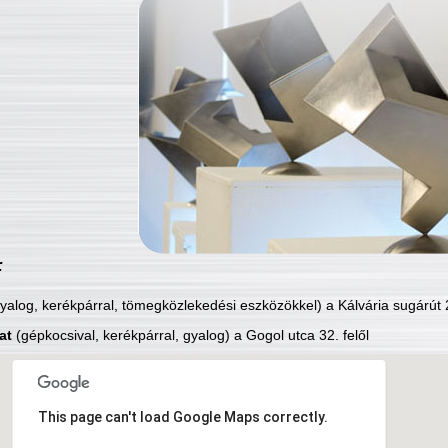
:
yalog, kerékpárral, tömegközlekedési eszközökkel) a Kálvária sugárút 2
at
(gépkocsival, kerékpárral, gyalog) a Gogol utca 32. felől
This page can't load Google Maps correctly.