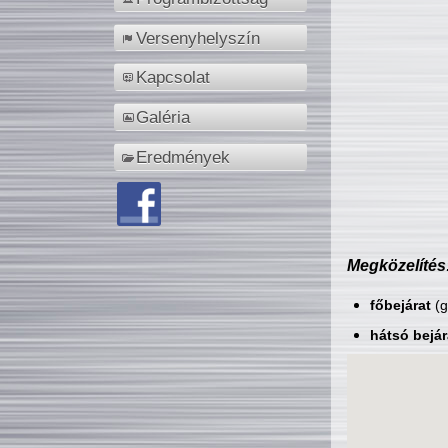
Versenyhelyszín
Kapcsolat
Galéria
Eredmények
Megközelítés
főbejárat
(g
hátsó bejár