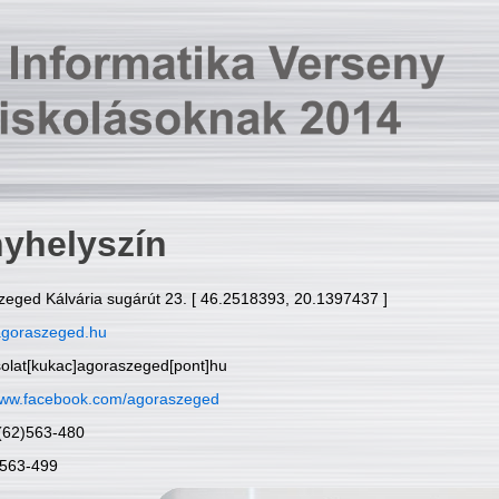
yhelyszín
zeged Kálvária sugárút 23. [ 46.2518393, 20.1397437 ]
goraszeged.hu
solat[kukac]agoraszeged[pont]hu
ww.facebook.com/agoraszeged
6(62)563-480
)563-499