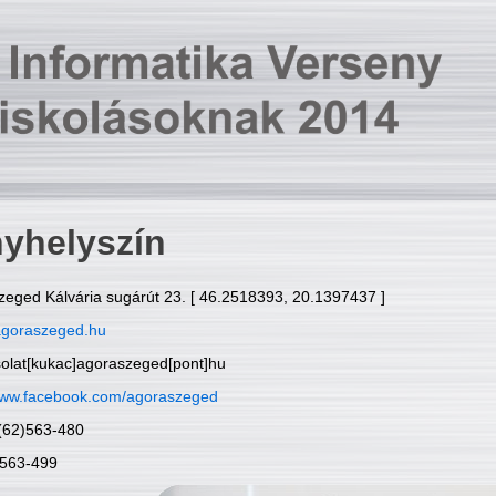
yhelyszín
zeged Kálvária sugárút 23. [ 46.2518393, 20.1397437 ]
goraszeged.hu
solat[kukac]agoraszeged[pont]hu
ww.facebook.com/agoraszeged
6(62)563-480
)563-499