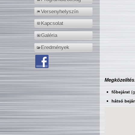
Versenyhelyszín
Kapcsolat
Galéria
Eredmények
Megközelítés
főbejárat
(g
hátsó bejár