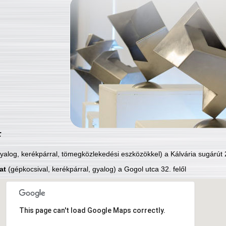
:
yalog, kerékpárral, tömegközlekedési eszközökkel) a Kálvária sugárút 2
at
(gépkocsival, kerékpárral, gyalog) a Gogol utca 32. felől
This page can't load Google Maps correctly.