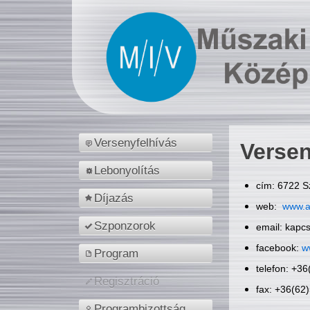
Versenyfelhívás
Versen
Lebonyolítás
cím: 6722 S
Díjazás
web:
www.a
Szponzorok
email: kapc
facebook:
w
Program
telefon: +3
Regisztráció
fax: +36(62
Programbizottság