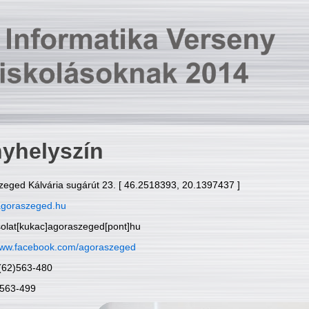
yhelyszín
zeged Kálvária sugárút 23. [ 46.2518393, 20.1397437 ]
goraszeged.hu
solat[kukac]agoraszeged[pont]hu
ww.facebook.com/agoraszeged
6(62)563-480
)563-499