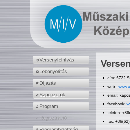
Versenyfelhívás
Versen
Lebonyolítás
cím: 6722 S
Díjazás
web:
www.a
Szponzorok
email: kapc
facebook:
w
Program
telefon: +3
Regisztráció
fax: +36(62
Programbizottság