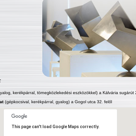
:
yalog, kerékpárral, tömegközlekedési eszközökkel) a Kálvária sugárút 2
at
(gépkocsival, kerékpárral, gyalog) a Gogol utca 32. felől
This page can't load Google Maps correctly.