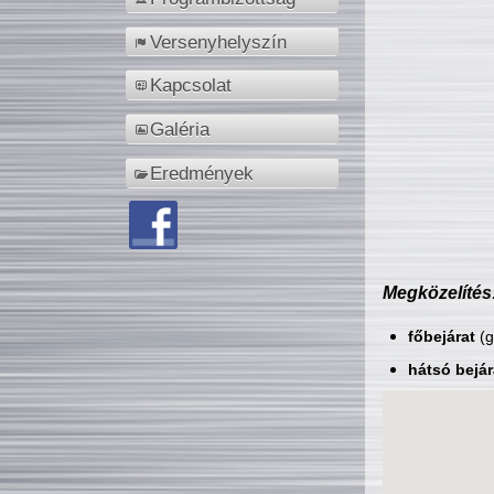
Versenyhelyszín
Kapcsolat
Galéria
Eredmények
Megközelítés
főbejárat
(g
hátsó bejár