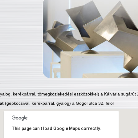
:
yalog, kerékpárral, tömegközlekedési eszközökkel) a Kálvária sugárút 2
at
(gépkocsival, kerékpárral, gyalog) a Gogol utca 32. felől
This page can't load Google Maps correctly.