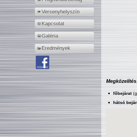
Versenyhelyszín
Kapcsolat
Galéria
Eredmények
Megközelítés
főbejárat
(g
hátsó bejár