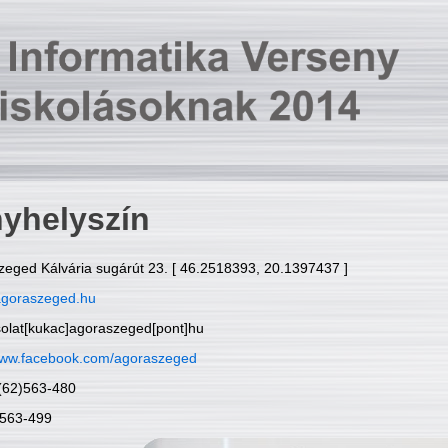
yhelyszín
zeged Kálvária sugárút 23. [ 46.2518393, 20.1397437 ]
goraszeged.hu
solat[kukac]agoraszeged[pont]hu
ww.facebook.com/agoraszeged
6(62)563-480
)563-499