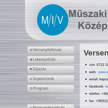
Versenyfelhívás
Versen
Lebonyolítás
cím: 6722 S
Díjazás
web:
www.a
Szponzorok
email: kapc
facebook:
w
Program
telefon: +3
Regisztráció
fax: +36(62
Programbizottság