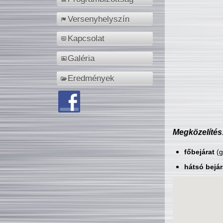
Versenyhelyszín
Kapcsolat
Galéria
Eredmények
Megközelítés
főbejárat
(g
hátsó bejár