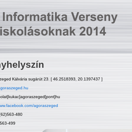
yhelyszín
zeged Kálvária sugárút 23. [ 46.2518393, 20.1397437 ]
goraszeged.hu
solat[kukac]agoraszeged[pont]hu
ww.facebook.com/agoraszeged
6(62)563-480
)563-499