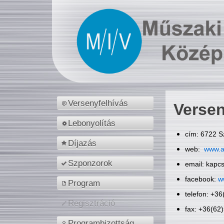
Versenyfelhívás
Versen
Lebonyolítás
cím: 6722 S
Díjazás
web:
www.a
Szponzorok
email: kapc
facebook:
w
Program
telefon: +3
Regisztráció
fax: +36(62
Programbizottság