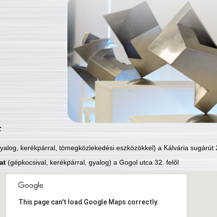
:
yalog, kerékpárral, tömegközlekedési eszközökkel) a Kálvária sugárút 2
at
(gépkocsival, kerékpárral, gyalog) a Gogol utca 32. felől
This page can't load Google Maps correctly.