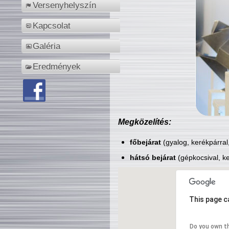
Versenyhelyszín
Kapcsolat
Galéria
Eredmények
Megközelítés:
főbejárat
(gyalog, kerékpárral
hátsó bejárat
(gépkocsival, ke
This page c
Do you own t