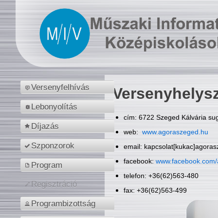
Versenyfelhívás
Versenyhelys
Lebonyolítás
cím: 6722 Szeged Kálvária sug
Díjazás
web:
www.agoraszeged.hu
Szponzorok
email: kapcsolat[kukac]agora
facebook:
www.facebook.com/
Program
telefon: +36(62)563-480
Regisztráció
fax: +36(62)563-499
Programbizottság