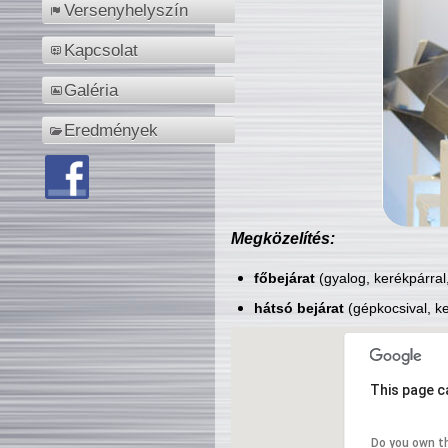
Versenyhelyszín
Kapcsolat
Galéria
Eredmények
Megközelítés:
főbejárat
(gyalog, kerékpárral
hátsó bejárat
(gépkocsival, ke
This page c
Do you own t