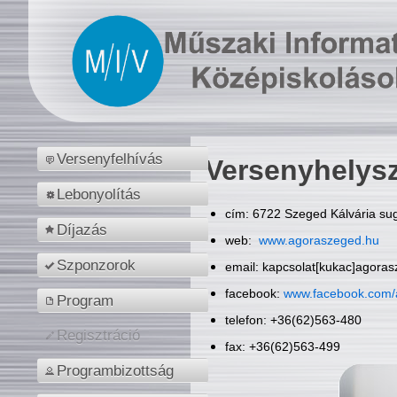
Versenyfelhívás
Versenyhelys
Lebonyolítás
cím: 6722 Szeged Kálvária sug
Díjazás
web:
www.agoraszeged.hu
Szponzorok
email: kapcsolat[kukac]agora
facebook:
www.facebook.com/
Program
telefon: +36(62)563-480
Regisztráció
fax: +36(62)563-499
Programbizottság