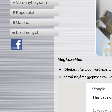
Versenyhelyszín
Kapcsolat
Galéria
Eredmények
Megközelítés:
főbejárat
(gyalog, kerékpárral
hátsó bejárat
(gépkocsival, ke
This page c
Do you own t