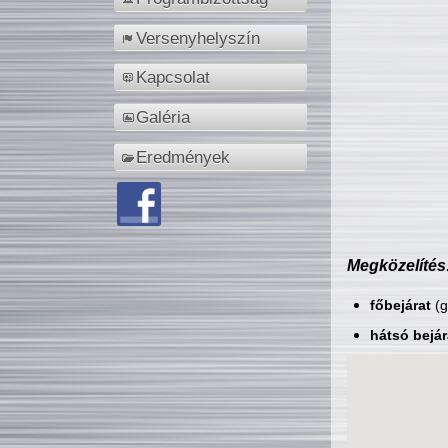
Versenyhelyszín
Kapcsolat
Galéria
Eredmények
Megközelítés
főbejárat
(g
hátsó bejár