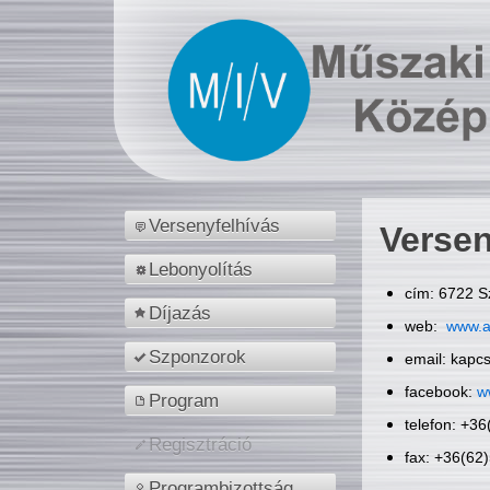
Versenyfelhívás
Versen
Lebonyolítás
cím: 6722 S
Díjazás
web:
www.a
Szponzorok
email: kapc
facebook:
w
Program
telefon: +3
Regisztráció
fax: +36(62
Programbizottság