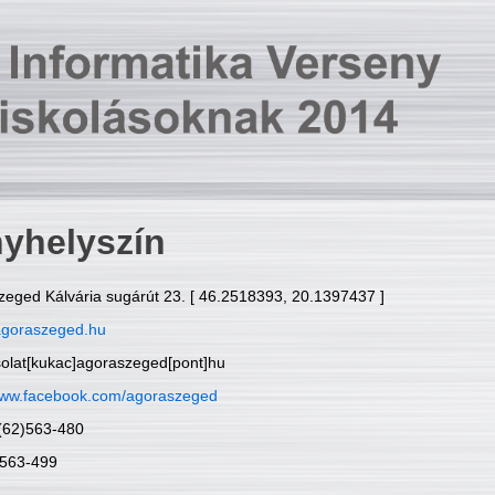
yhelyszín
zeged Kálvária sugárút 23. [ 46.2518393, 20.1397437 ]
goraszeged.hu
solat[kukac]agoraszeged[pont]hu
ww.facebook.com/agoraszeged
6(62)563-480
)563-499