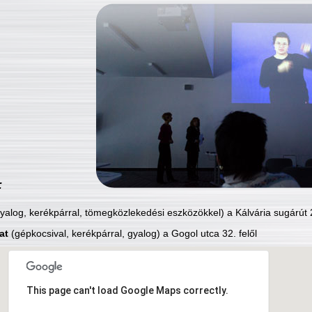
:
yalog, kerékpárral, tömegközlekedési eszközökkel) a Kálvária sugárút 2
at
(gépkocsival, kerékpárral, gyalog) a Gogol utca 32. felől
This page can't load Google Maps correctly.