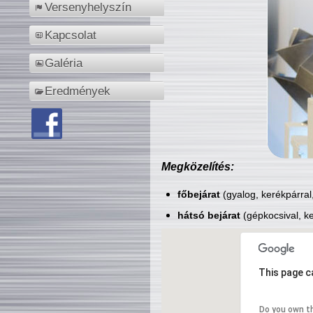
Versenyhelyszín
Kapcsolat
Galéria
Eredmények
Megközelítés:
főbejárat
(gyalog, kerékpárral
hátsó bejárat
(gépkocsival, ke
This page c
Do you own t