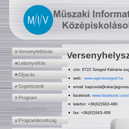
Versenyfelhívás
Versenyhelys
Lebonyolítás
cím: 6722 Szeged Kálvária sug
Díjazás
web:
www.agoraszeged.hu
Szponzorok
email: kapcsolat[kukac]agora
facebook:
www.facebook.com/
Program
telefon: +36(62)563-480
Regisztráció
fax: +36(62)563-499
Programbizottság