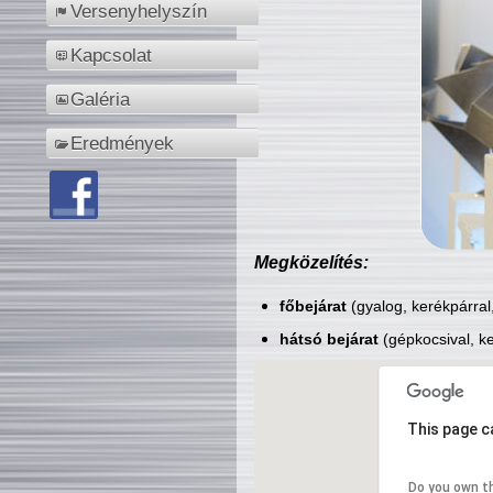
Versenyhelyszín
Kapcsolat
Galéria
Eredmények
Megközelítés:
főbejárat
(gyalog, kerékpárral
hátsó bejárat
(gépkocsival, ke
This page c
Do you own t