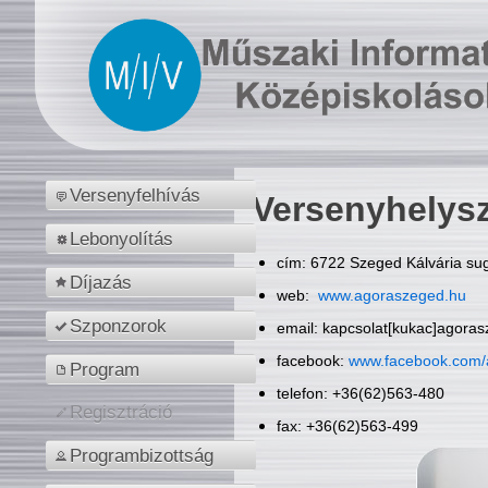
Versenyfelhívás
Versenyhelys
Lebonyolítás
cím: 6722 Szeged Kálvária sug
Díjazás
web:
www.agoraszeged.hu
Szponzorok
email: kapcsolat[kukac]agora
facebook:
www.facebook.com/
Program
telefon: +36(62)563-480
Regisztráció
fax: +36(62)563-499
Programbizottság