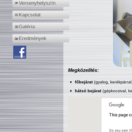
Versenyhelyszín
Kapcsolat
Galéria
Eredmények
Megközelítés:
főbejárat
(gyalog, kerékpárral
hátsó bejárat
(gépkocsival, ke
This page c
Do you own t