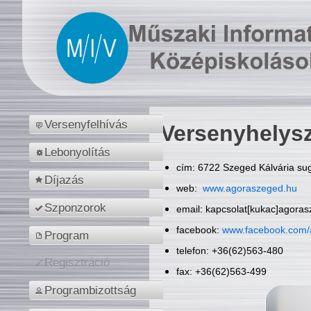
Versenyfelhívás
Versenyhelys
Lebonyolítás
cím: 6722 Szeged Kálvária sug
Díjazás
web:
www.agoraszeged.hu
Szponzorok
email: kapcsolat[kukac]agora
facebook:
www.facebook.com/
Program
telefon: +36(62)563-480
Regisztráció
fax: +36(62)563-499
Programbizottság