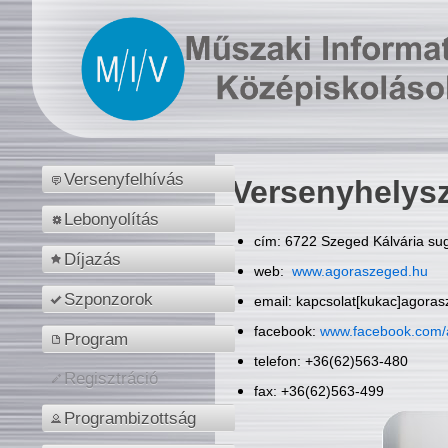
Versenyfelhívás
Versenyhelys
Lebonyolítás
cím: 6722 Szeged Kálvária sug
Díjazás
web:
www.agoraszeged.hu
Szponzorok
email: kapcsolat[kukac]agora
facebook:
www.facebook.com/
Program
telefon: +36(62)563-480
Regisztráció
fax: +36(62)563-499
Programbizottság