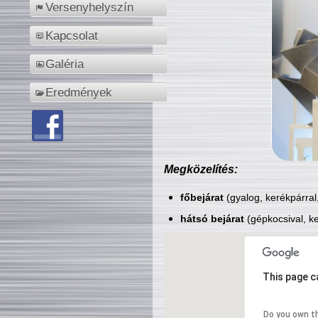
Versenyhelyszín
Kapcsolat
Galéria
Eredmények
Megközelítés:
főbejárat
(gyalog, kerékpárral
hátsó bejárat
(gépkocsival, ke
This page c
Do you own t