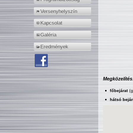
Versenyhelyszín
Kapcsolat
Galéria
Eredmények
Megközelítés
főbejárat
(g
hátsó bejár