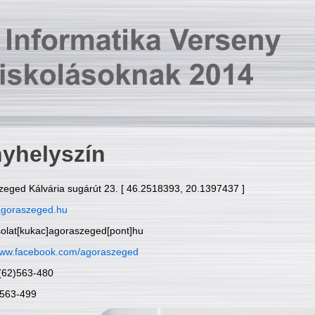
yhelyszín
zeged Kálvária sugárút 23. [ 46.2518393, 20.1397437 ]
goraszeged.hu
solat[kukac]agoraszeged[pont]hu
ww.facebook.com/agoraszeged
6(62)563-480
)563-499