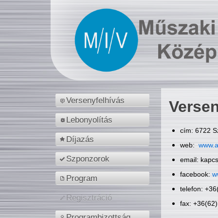
Versenyfelhívás
Versen
Lebonyolítás
cím: 6722 S
Díjazás
web:
www.a
Szponzorok
email: kapc
facebook:
w
Program
telefon: +3
Regisztráció
fax: +36(62
Programbizottság