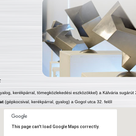
:
yalog, kerékpárral, tömegközlekedési eszközökkel) a Kálvária sugárút 2
at
(gépkocsival, kerékpárral, gyalog) a Gogol utca 32. felől
This page can't load Google Maps correctly.