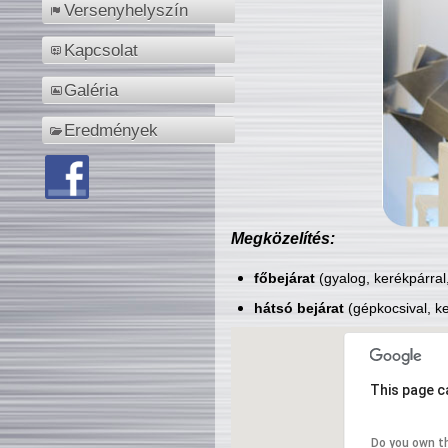
Versenyhelyszín
Kapcsolat
Galéria
Eredmények
Megközelítés:
főbejárat
(gyalog, kerékpárral
hátsó bejárat
(gépkocsival, ke
This page c
Do you own t