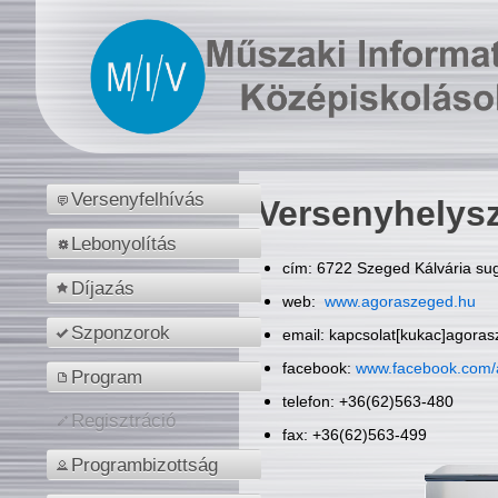
Versenyfelhívás
Versenyhelys
Lebonyolítás
cím: 6722 Szeged Kálvária sug
Díjazás
web:
www.agoraszeged.hu
Szponzorok
email: kapcsolat[kukac]agora
facebook:
www.facebook.com/
Program
telefon: +36(62)563-480
Regisztráció
fax: +36(62)563-499
Programbizottság