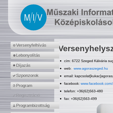
Versenyfelhívás
Versenyhelys
Lebonyolítás
cím: 6722 Szeged Kálvária sug
Díjazás
web:
www.agoraszeged.hu
Szponzorok
email: kapcsolat[kukac]agora
facebook:
www.facebook.com/
Program
telefon: +36(62)563-480
Regisztráció
fax: +36(62)563-499
Programbizottság