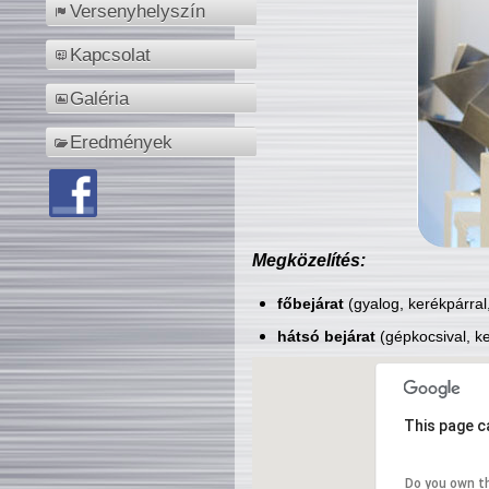
Versenyhelyszín
Kapcsolat
Galéria
Eredmények
Megközelítés:
főbejárat
(gyalog, kerékpárral
hátsó bejárat
(gépkocsival, ke
This page c
Do you own t