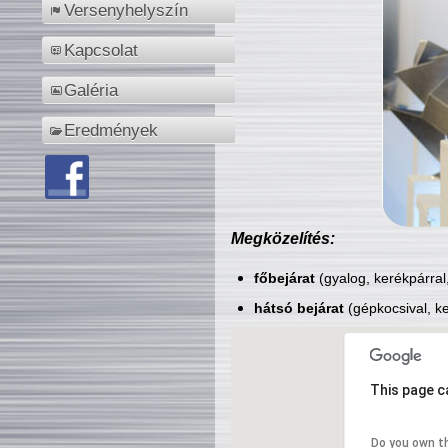
Versenyhelyszín
Kapcsolat
Galéria
Eredmények
Megközelítés:
főbejárat
(gyalog, kerékpárral
hátsó bejárat
(gépkocsival, ke
This page c
Do you own t