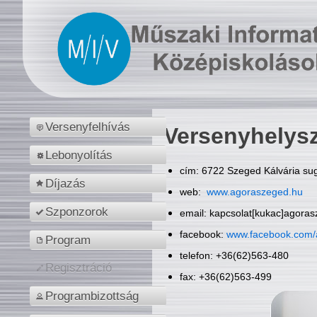
Versenyfelhívás
Versenyhelys
Lebonyolítás
cím: 6722 Szeged Kálvária sug
Díjazás
web:
www.agoraszeged.hu
Szponzorok
email: kapcsolat[kukac]agora
facebook:
www.facebook.com/
Program
telefon: +36(62)563-480
Regisztráció
fax: +36(62)563-499
Programbizottság