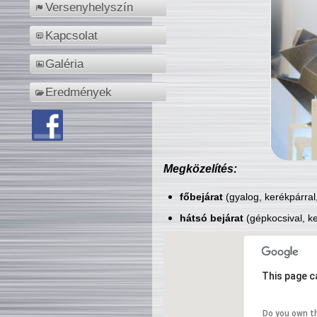
Versenyhelyszín
Kapcsolat
Galéria
Eredmények
Megközelítés:
főbejárat
(gyalog, kerékpárral
hátsó bejárat
(gépkocsival, ke
This page c
Do you own t