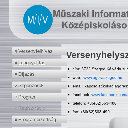
Versenyfelhívás
Versenyhelys
Lebonyolítás
cím: 6722 Szeged Kálvária sug
Díjazás
web:
www.agoraszeged.hu
Szponzorok
email: kapcsolat[kukac]agora
facebook:
www.facebook.com/
Program
telefon: +36(62)563-480
Regisztráció
fax: +36(62)563-499
Programbizottság