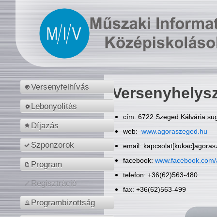
Versenyfelhívás
Versenyhelys
Lebonyolítás
cím: 6722 Szeged Kálvária sug
Díjazás
web:
www.agoraszeged.hu
Szponzorok
email: kapcsolat[kukac]agora
facebook:
www.facebook.com/
Program
telefon: +36(62)563-480
Regisztráció
fax: +36(62)563-499
Programbizottság