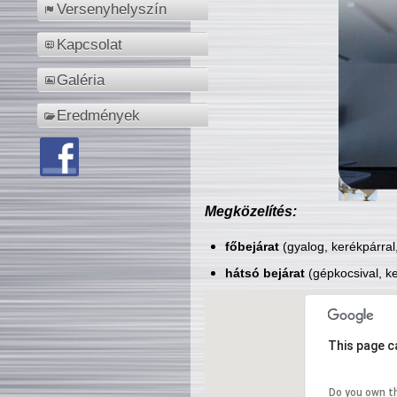
Versenyhelyszín
Kapcsolat
Galéria
Eredmények
Megközelítés:
főbejárat
(gyalog, kerékpárral
hátsó bejárat
(gépkocsival, ke
This page c
Do you own t