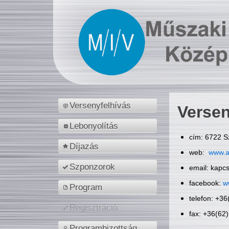
Versenyfelhívás
Versen
Lebonyolítás
cím: 6722 S
Díjazás
web:
www.a
Szponzorok
email: kapc
facebook:
w
Program
telefon: +3
Regisztráció
fax: +36(62
Programbizottság