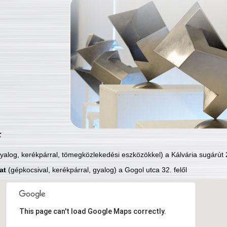
:
yalog, kerékpárral, tömegközlekedési eszközökkel) a Kálvária sugárút 2
at
(gépkocsival, kerékpárral, gyalog) a Gogol utca 32. felől
This page can't load Google Maps correctly.