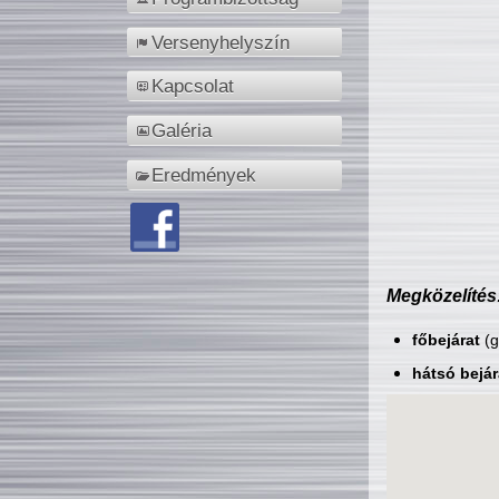
Versenyhelyszín
Kapcsolat
Galéria
Eredmények
Megközelítés
főbejárat
(g
hátsó bejár