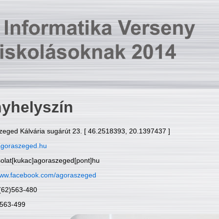
yhelyszín
zeged Kálvária sugárút 23. [ 46.2518393, 20.1397437 ]
goraszeged.hu
solat[kukac]agoraszeged[pont]hu
ww.facebook.com/agoraszeged
6(62)563-480
)563-499