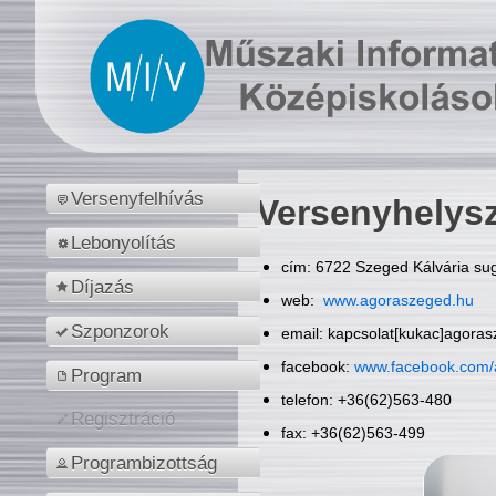
Versenyfelhívás
Versenyhelys
Lebonyolítás
cím: 6722 Szeged Kálvária sug
Díjazás
web:
www.agoraszeged.hu
Szponzorok
email: kapcsolat[kukac]agora
facebook:
www.facebook.com/
Program
telefon: +36(62)563-480
Regisztráció
fax: +36(62)563-499
Programbizottság