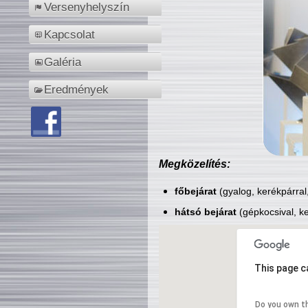
Versenyhelyszín
Kapcsolat
Galéria
Eredmények
Megközelítés:
főbejárat
(gyalog, kerékpárral
hátsó bejárat
(gépkocsival, ke
This page c
Do you own t