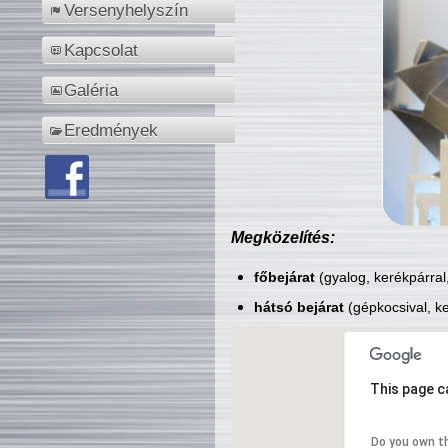
Versenyhelyszín
Kapcsolat
Galéria
Eredmények
Megközelítés:
főbejárat
(gyalog, kerékpárral
hátsó bejárat
(gépkocsival, ke
This page c
Do you own t