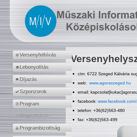
Versenyfelhívás
Versenyhelys
Lebonyolítás
cím: 6722 Szeged Kálvária sug
Díjazás
web:
www.agoraszeged.hu
Szponzorok
email: kapcsolat[kukac]agora
facebook:
www.facebook.com/
Program
telefon: +36(62)563-480
Regisztráció
fax: +36(62)563-499
Programbizottság