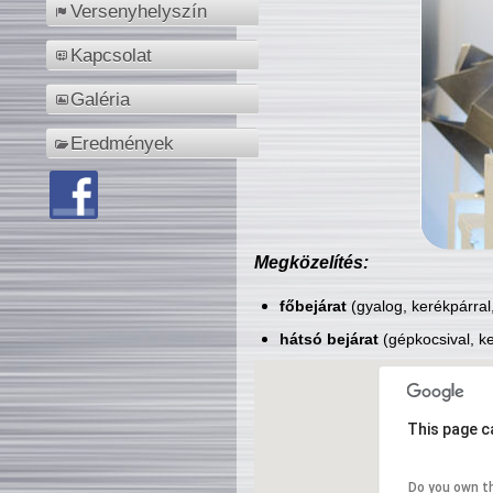
Versenyhelyszín
Kapcsolat
Galéria
Eredmények
Megközelítés:
főbejárat
(gyalog, kerékpárral
hátsó bejárat
(gépkocsival, ke
This page c
Do you own t