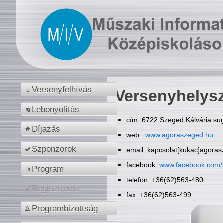
Versenyfelhívás
Versenyhelys
Lebonyolítás
cím: 6722 Szeged Kálvária sug
Díjazás
web:
www.agoraszeged.hu
Szponzorok
email: kapcsolat[kukac]agora
facebook:
www.facebook.com/
Program
telefon: +36(62)563-480
Regisztráció
fax: +36(62)563-499
Programbizottság