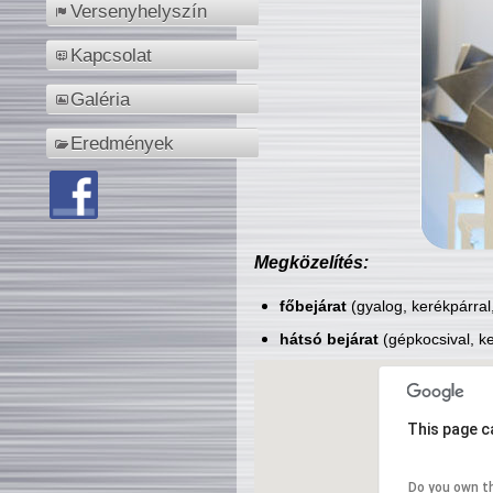
Versenyhelyszín
Kapcsolat
Galéria
Eredmények
Megközelítés:
főbejárat
(gyalog, kerékpárral
hátsó bejárat
(gépkocsival, ke
This page c
Do you own t