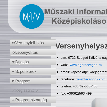
Versenyfelhívás
Versenyhelys
Lebonyolítás
cím: 6722 Szeged Kálvária sug
Díjazás
web:
www.agoraszeged.hu
Szponzorok
email: kapcsolat[kukac]agora
facebook:
www.facebook.com/
Program
telefon: +36(62)563-480
Regisztráció
fax: +36(62)563-499
Programbizottság